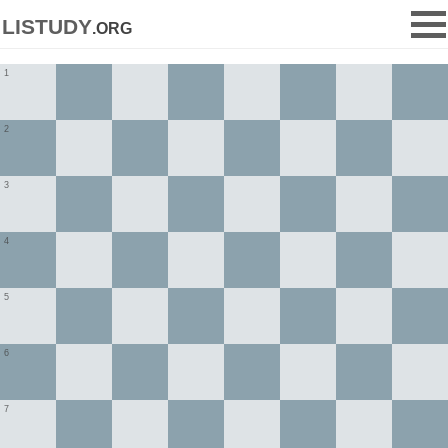
listudy
.org
1
2
3
4
5
6
7