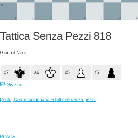
8
H
G
F
E
D
C
B
A
Tattica Senza Pezzi 818
Gioca il
Nero
.
c7
a6
b5
f5
Give up
[Aiuto] Come funzionano le tattiche senza pezzi.
Privacy