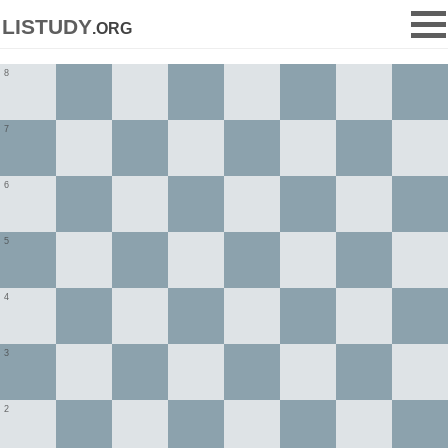
listudy
.org
8
7
6
5
4
3
2