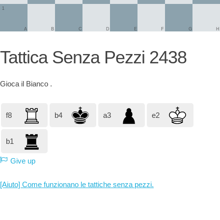
1
A
B
C
D
E
F
G
H
Tattica Senza Pezzi 2438
Gioca il
Bianco
.
f8
b4
a3
e2
b1
Give up
[Aiuto] Come funzionano le tattiche senza pezzi.