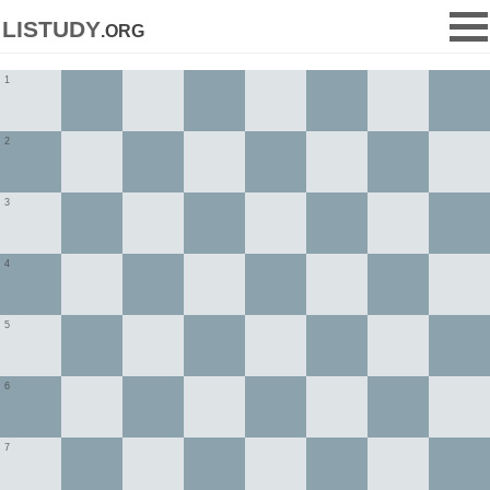
listudy
.org
1
2
3
4
5
6
7