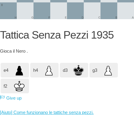
8
H
G
F
E
D
C
B
A
Tattica Senza Pezzi 1935
Gioca il
Nero
.
e4
h4
d3
g3
f2
Give up
[Aiuto] Come funzionano le tattiche senza pezzi.