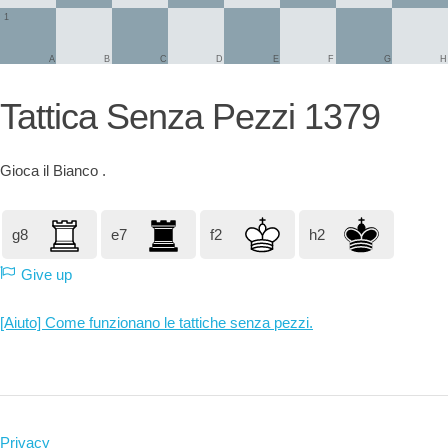
1
A
B
C
D
E
F
G
H
Tattica Senza Pezzi 1379
Gioca il
Bianco
.
g8
e7
f2
h2
Give up
[Aiuto] Come funzionano le tattiche senza pezzi.
Privacy