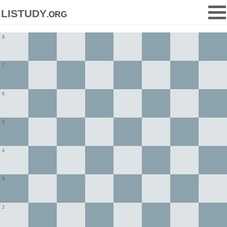
listudy
.org
8
7
6
5
4
3
2