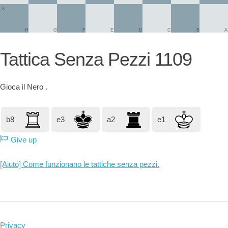
8
H
G
F
E
D
C
B
A
Tattica Senza Pezzi 1109
Gioca il
Nero
.
b8
e3
a2
e1
Give up
[Aiuto] Come funzionano le tattiche senza pezzi.
Privacy