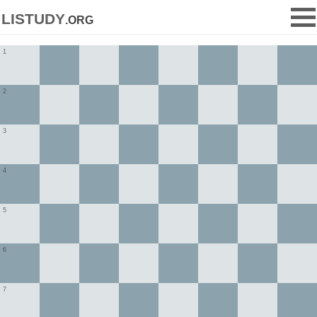
listudy
.org
1
2
3
4
5
6
7