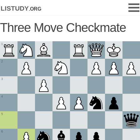
listudy
.org
Three Move Checkmate
1
2
3
4
5
6