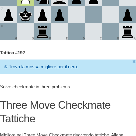
7
8
H
G
F
E
D
C
B
A
Tattica #192
🞫
♔
Trova la mossa migliore per il nero.
Solve checkmate in three problems.
Three Move Checkmate
Tattiche
Migliora nel Three Move Checkmate risolvendo tattiche. Allena