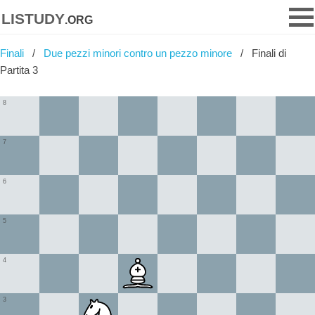
listudy
.org
Finali
Due pezzi minori contro un pezzo minore
Finali di
Partita 3
8
7
6
5
4
3