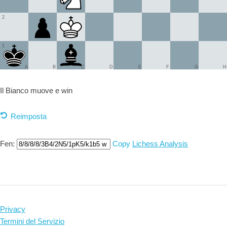
2
1
A
B
C
D
E
F
G
H
Il Bianco muove e
win
Reimposta
Fen:
Copy
Lichess Analysis
Privacy
Termini del Servizio