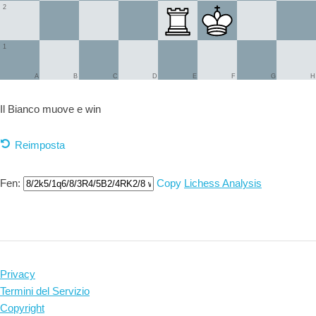
2
1
A
B
C
D
E
F
G
H
Il Bianco muove e
win
Reimposta
Fen:
Copy
Lichess Analysis
Privacy
Termini del Servizio
Copyright