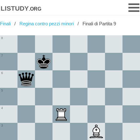
listudy
.org
Finali
Regina contro pezzi minori
Finali di Partita 9
8
7
6
5
4
3