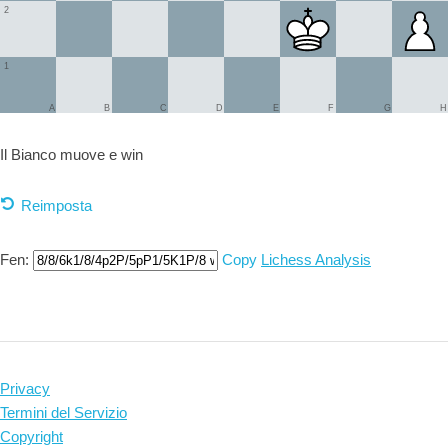
2
1
A
B
C
D
E
F
G
H
Il Bianco muove e
win
Reimposta
Fen:
Copy
Lichess Analysis
Privacy
Termini del Servizio
Copyright