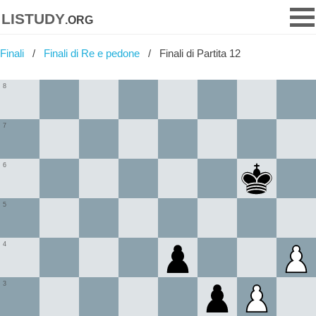
listudy
.org
Finali
Finali di Re e pedone
Finali di Partita 12
8
7
6
5
4
3