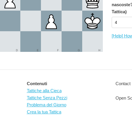
nascoste?
Tattica)
[Help] How
D
E
F
G
H
Contenuti
Contact 
Tattiche alla Cieca
Tattiche Senza Pezzi
Open So
Problema del Giorno
Crea la tua Tattica