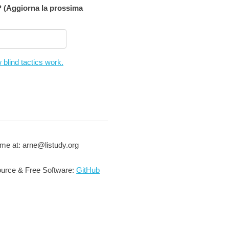
 (Aggiorna la prossima
 blind tactics work.
me at: arne@listudy.org
urce & Free Software:
GitHub