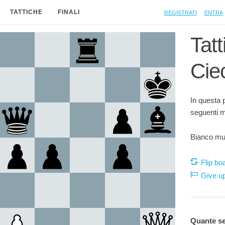
Registrati
Entra
TATTICHE
FINALI
Tatt
Cie
In questa 
seguenti 
Bianco mu
Flip bo
Give u
Quante s