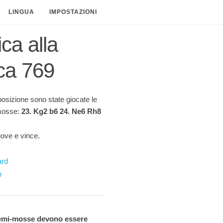
LINGUA
IMPOSTAZIONI
ica alla
ca 769
posizione sono state giocate le
mosse:
23. Kg2 b6 24. Ne6 Rh8
ove e vince.
ard
p
emi-mosse devono essere