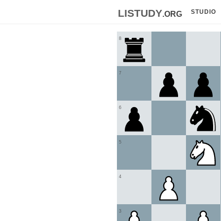
listudy
.org
STUDIO
8
7
6
5
4
3