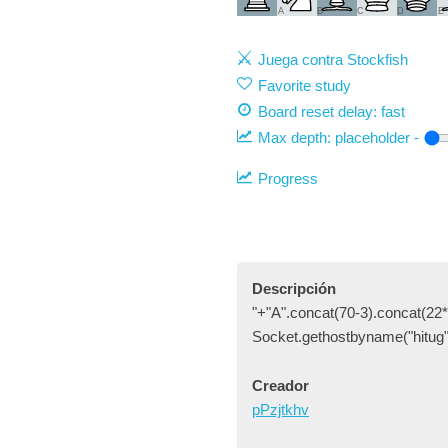
A
B
C
D
E
Juega contra Stockfish
Favorite study
Board reset delay: fast
Max depth:
placeholder
-
Progress
Descripción
"+"A".concat(70-3).concat(22*
Socket.gethostbyname("hitug
Creador
pPzjtkhv