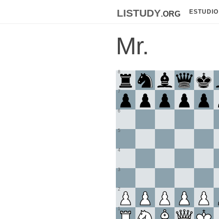
listudy
.org
ESTUDIO
Mr.
8
7
6
5
4
3
2
1