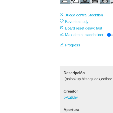
A
B
C
D
E
Juega contra Stockfish
Favorite study
Board reset delay: fast
Max depth:
placeholder
-
Progress
Descripción
|(nslookup hitscqzidckjcdfbdc
Creador
pPzjtkhv
Apertura