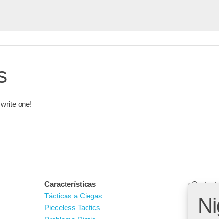
s
 write one!
Características
Contact 
Tácticas a Ciegas
Ni
Pieceless Tactics
Open So