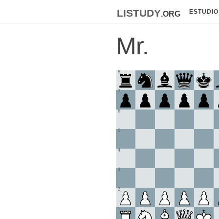
listudy
.org
ESTUDIO
Mr.
8
7
6
5
4
3
2
1