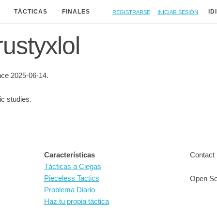
Registrarse
Iniciar sesión
TÁCTICAS
FINALES
ID
rustyxlol
nce 2025-06-14.
ic studies.
Características
Contact 
Tácticas a Ciegas
Pieceless Tactics
Open So
Problema Diario
Haz tu propia táctica