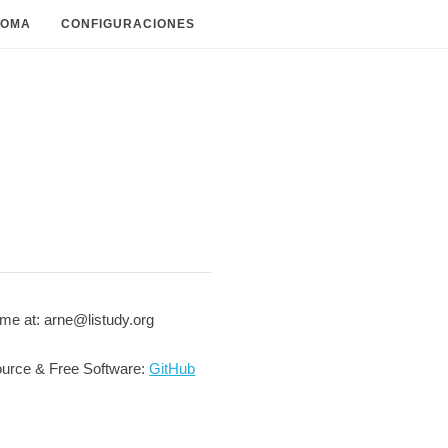
IOMA
CONFIGURACIONES
me at: arne@listudy.org
urce & Free Software:
GitHub