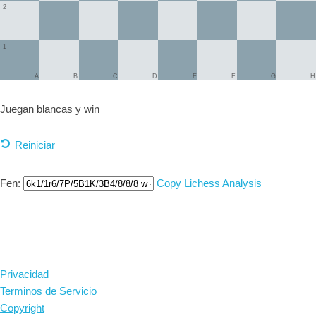
2
1
A
B
C
D
E
F
G
H
Juegan blancas y
win
Reiniciar
Fen:
Copy
Lichess Analysis
Privacidad
Terminos de Servicio
Copyright