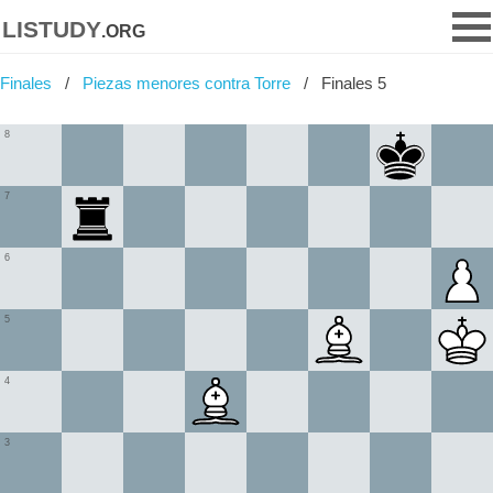
listudy
.org
Finales
Piezas menores contra Torre
Finales 5
8
7
6
5
4
3