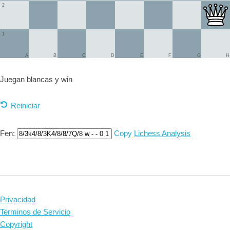
2
1
A
B
C
D
E
F
G
H
Juegan blancas y
win
Reiniciar
Fen:
Copy
Lichess Analysis
Privacidad
Terminos de Servicio
Copyright