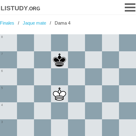
listudy
.org
Finales
Jaque mate
Dama 4
8
7
6
5
4
3