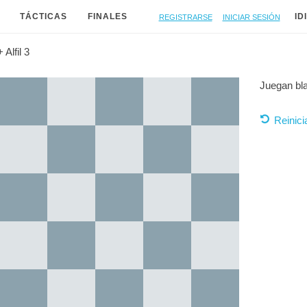
Registrarse
Iniciar sesión
TÁCTICAS
FINALES
ID
+ Alfil 3
Juegan bl
Reinici