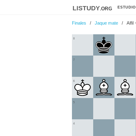
listudy
.org
ESTUDIO
Finales
Jaque mate
Alfil 
8
7
6
5
4