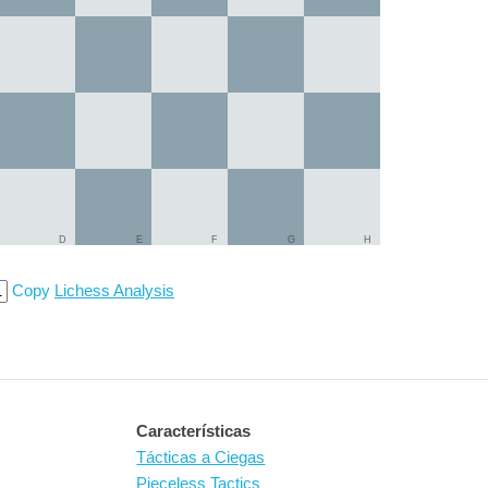
D
E
F
G
H
Copy
Lichess Analysis
Características
Tácticas a Ciegas
Pieceless Tactics