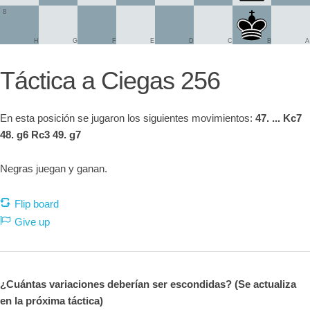
8
H
G
F
E
D
C
B
A
Táctica a Ciegas 256
En esta posición se jugaron los siguientes movimientos:
47. ... Kc7
48. g6 Rc3 49. g7
Negras juegan y ganan.
Flip board
Give up
¿Cuántas variaciones deberían ser escondidas? (Se actualiza
en la próxima táctica)