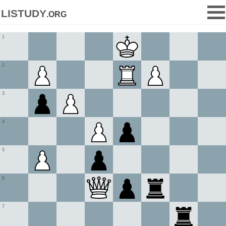
listudy
.org
1
2
3
4
5
6
7