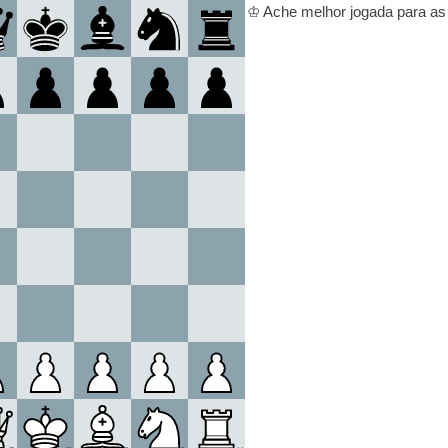
♔
Ache melhor jogada para as